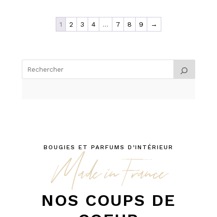
1
2
3
4
…
7
8
9
→
BOUGIES ET PARFUMS D’INTÉRIEUR
Made in France
NOS COUPS DE