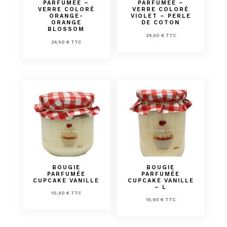
PARFUMÉE –
PARFUMÉE –
VERRE COLORÉ
VERRE COLORÉ
ORANGE-
VIOLET – PERLE
ORANGE
DE COTON
BLOSSOM
24,90
€
TTC
24,90
€
TTC
BOUGIE
BOUGIE
PARFUMÉE
PARFUMÉE
CUPCAKE VANILLE
CUPCAKE VANILLE
– L
10,90
€
TTC
19,90
€
TTC