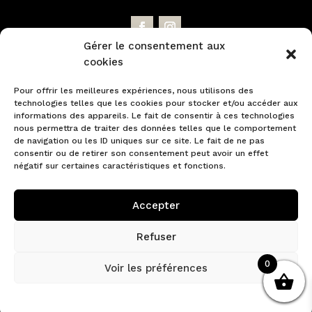
Gérer le consentement aux
cookies
NEWSLETTER
Pour offrir les meilleures expériences, nous utilisons des
technologies telles que les cookies pour stocker et/ou accéder aux
Profitez d'offres promotionnelles et
informations des appareils. Le fait de consentir à ces technologies
nous permettra de traiter des données telles que le comportement
découvrez en exclusivité nos nouveautés.
de navigation ou les ID uniques sur ce site. Le fait de ne pas
consentir ou de retirer son consentement peut avoir un effet
négatif sur certaines caractéristiques et fonctions.
Accepter
Refuser
JE M'INSCRIS À LA
0
Voir les préférences
NEWSLETTER
Politique de cookies