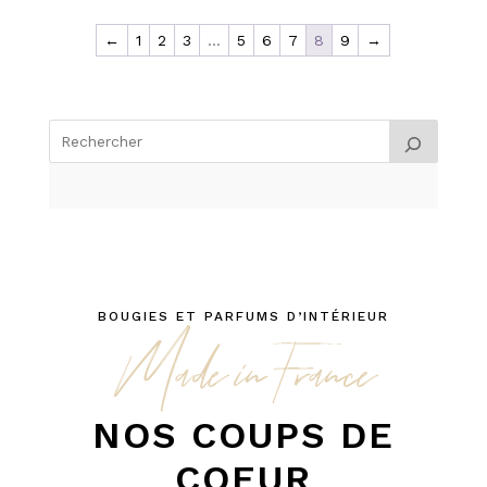
←
1
2
3
…
5
6
7
8
9
→
BOUGIES ET PARFUMS D’INTÉRIEUR
Made in France
NOS COUPS DE
COEUR