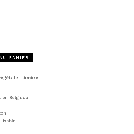
A
AU PANIER
l
t
e
végétale – Ambre
r
n
a
 en Belgique
t
i
25h
v
ilisable
e
: