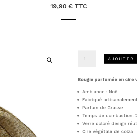
19,90
€
TTC
quantité
AJOUTER 
de
Bougie
parfumée
Bougie parfumée en cire 
-
boule
Ambiance : Noël
de
Fabriqué artisanalement
noël
Parfum de Grasse
Or
Temps de combustion: 
Verre coloré design réut
Cire végétale de colza