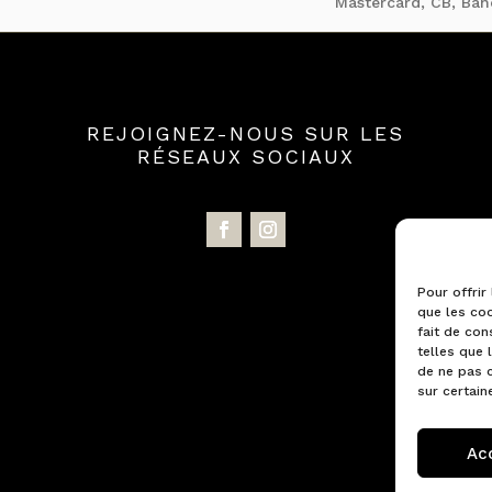
Mastercard, CB, Ban
REJOIGNEZ-NOUS SUR LES
RÉSEAUX SOCIAUX
Pour offrir
que les coo
fait de con
telles que 
de ne pas c
sur certain
Ac