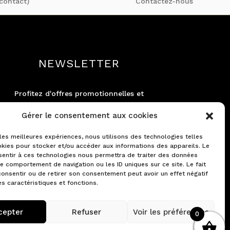
contact)
Contactez-nous
NEWSLETTER
Profitez d'offres promotionnelles et
découvrez en exclusivité nos
Gérer le consentement aux cookies
nouveautés.
 les meilleures expériences, nous utilisons des technologies telles
kies pour stocker et/ou accéder aux informations des appareils. Le
sentir à ces technologies nous permettra de traiter des données
le comportement de navigation ou les ID uniques sur ce site. Le fait
onsentir ou de retirer son consentement peut avoir un effet négatif
es caractéristiques et fonctions.
JE M'INSCRIS À LA
cepter
Refuser
Voir les préférences
0
NEWSLETTER