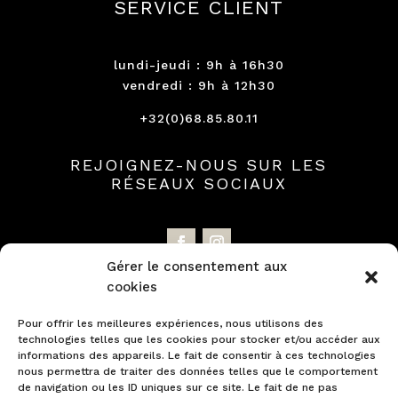
SERVICE CLIENT
lundi-jeudi : 9h à 16h30
vendredi : 9h à 12h30
+32(0)68.85.80.11
REJOIGNEZ-NOUS SUR LES
RÉSEAUX SOCIAUX
Gérer le consentement aux
cookies
NEWSLETTER
Pour offrir les meilleures expériences, nous utilisons des
technologies telles que les cookies pour stocker et/ou accéder aux
Profitez d'offres promotionnelles et
informations des appareils. Le fait de consentir à ces technologies
nous permettra de traiter des données telles que le comportement
découvrez en exclusivité nos nouveautés.
de navigation ou les ID uniques sur ce site. Le fait de ne pas