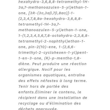
hexahydro-3,6,8,8-tetramethyl-1H-
3a,7-methanoazulen-5-yl)ethan-1-
one, [3R-(3α,3aβ,7β,8aα)]-1-
(2,3,4,7,8,8a-hexahydro-3,6,8,8-
tetramethyl-1H-3a,7-
methanoazulen-5-yl)ethan-1-one,
1-(1,2,3,4,5,6,7,8-octahydro-2,3,8,8-
tetramethyl-2-naphthyl)ethan-1-
one, pin-2(10)-ene, 1-(2,6,6-
trimethyl-2-cyclohexen-1-yl)pent-
1-en-3-one, (R)-p-mentha-1,8-
diène. Peut produire une réaction
allergique. Nocif pour les
organismes aquatiques, entraîne
des effets néfastes à long terme.
Tenir hors de portée des
enfants.Éliminer le contenu, le
récipient dans une installation de
recyclage ou d'élimination des
déchets approuvée.