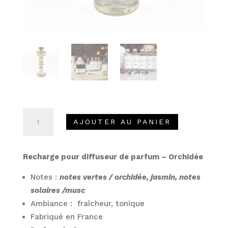
quantité
A
AJOUTER AU PANIER
de
l
Recharge
t
pour
e
Recharge pour diffuseur de parfum – Orchidée
diffuseur
r
de
n
Notes :
notes vertes / orchidée, jasmin, notes
parfum
a
solaires /musc
-
t
Ambiance : fraîcheur, tonique
Orchidée
i
Fabriqué en France
v