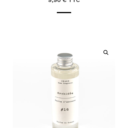
9,90
€
TTC