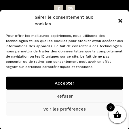
Gérer le consentement aux
cookies
NEWSLETTER
Pour offrir les meilleures expériences, nous utilisons des
technologies telles que les cookies pour stocker et/ou accéder aux
Profitez d'offres promotionnelles et
informations des appareils. Le fait de consentir à ces technologies
nous permettra de traiter des données telles que le comportement
découvrez en exclusivité nos nouveautés.
de navigation ou les ID uniques sur ce site. Le fait de ne pas
consentir ou de retirer son consentement peut avoir un effet
négatif sur certaines caractéristiques et fonctions.
Accepter
Refuser
JE M'INSCRIS À LA
0
Voir les préférences
NEWSLETTER
Politique de cookies